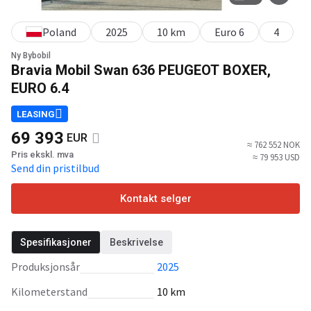
Poland
2025
10 km
Euro 6
4
Ny Bybobil
Bravia Mobil Swan 636 PEUGEOT BOXER,
EURO 6.4
LEASING
69 393
EUR
≈ 762 552 NOK
Pris ekskl. mva
≈ 79 953 USD
Send din pristilbud
Kontakt selger
Spesifikasjoner
Beskrivelse
Produksjonsår
2025
Kilometerstand
10 km