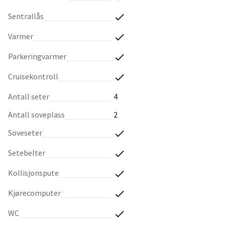
sentrallås
varmer
parkeringvarmer
cruisekontroll
antall seter
4
antall soveplass
2
soveseter
setebelter
kollisjonspute
kjørecomputer
WC