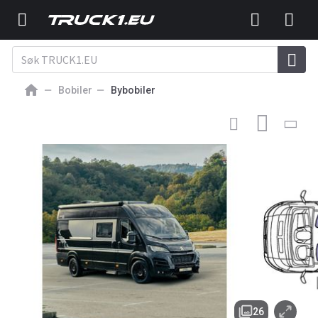
Bobiler
Bybobiler
69 393
EUR
NY BYBOBIL
Bravia Mobil Swan 636 PEUGEOT BOXER, EURO
6.4
26