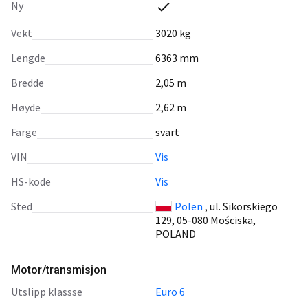
Ny
Vekt
3020 kg
Lengde
6363 mm
Bredde
2,05 m
Høyde
2,62 m
Farge
svart
VIN
Vis
HS-kode
Vis
Sted
Polen
, ul. Sikorskiego
129, 05-080 Mościska,
POLAND
Motor/transmisjon
utslipp klassse
Euro 6