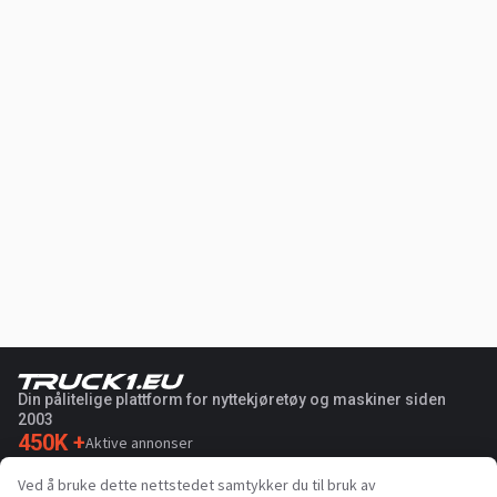
Din pålitelige plattform for nyttekjøretøy og maskiner siden
2003
450K +
Aktive annonser
70+
Land over hele verden
Ved å bruke dette nettstedet samtykker du til bruk av
36
Støttede språk