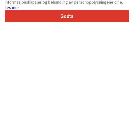
informasjonskapsler og behandling av personopplysningene dine.
Les mer
4.7/5
Trustpilot
Godta
Til selger
Kontakt
Markedsføringstjenester
Priser for betalte tjenester på nettstedet
Støtte
Til kjøpere
Merkeanmeldelser
Utstillinger
Leasing
Informasjon
Om Truck1
Blogg