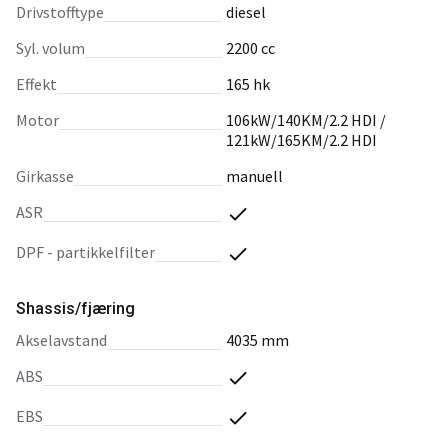
drivstofftype
diesel
syl. volum
2200 cc
effekt
165 hk
motor
106kW/140KM/2.2 HDI /
121kW/165KM/2.2 HDI
girkasse
manuell
ASR
DPF - partikkelfilter
Shassis/fjæring
akselavstand
4035 mm
ABS
EBS