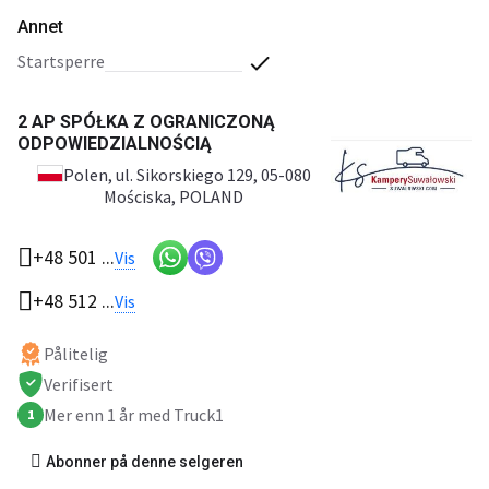
Annet
startsperre
2 AP SPÓŁKA Z OGRANICZONĄ
ODPOWIEDZIALNOŚCIĄ
Polen
, ul. Sikorskiego 129, 05-080
Mościska, POLAND
+48 501 ...
Vis
+48 512 ...
Vis
Pålitelig
Verifisert
Mer enn 1 år med Truck1
1
Abonner på denne selgeren