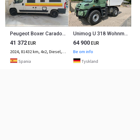
Peugeot Boxer Carado CV600
Unimog U 318 Wohnmobil Expeditionsfahrzeug euro 6 Blue tec UGE UGN Leerkabine U318 EAS Mercedes-Benz
41 372
64 900
EUR
EUR
2024, 81432 km, 4x2, Diesel, 2-aksel
Be om info
Spania
Tyskland