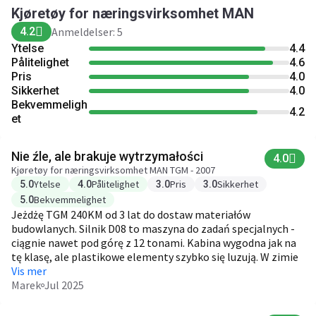
Kjøretøy for næringsvirksomhet MAN
4.2
Anmeldelser: 5
Ytelse
4.4
Pålitelighet
4.6
Pris
4.0
Sikkerhet
4.0
Bekvemmeligh
4.2
et
Nie źle, ale brakuje wytrzymałości
4.0
Kjøretøy for næringsvirksomhet MAN TGM - 2007
Ytelse
Pålitelighet
Pris
Sikkerhet
5.0
4.0
3.0
3.0
Bekvemmelighet
5.0
Jeżdżę TGM 240KM od 3 lat do dostaw materiałów
budowlanych. Silnik D08 to maszyna do zadań specjalnych -
ciągnie nawet pod górę z 12 tonami. Kabina wygodna jak na
tę klasę, ale plastikowe elementy szybko się luzują. W zimie
bywa problem z rozruchem poniżej -15°C - trzeba podłączać
Vis mer
grzałkę. Spalanie? 18-20L/100km w trasie. Dla firmy - dobry
Marek
Jul 2025
wybór, ale nie bez wad.