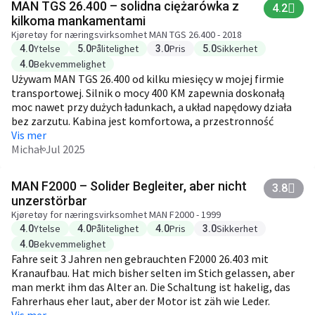
MAN TGS 26.400 – solidna ciężarówka z
4.2
kilkoma mankamentami
Kjøretøy for næringsvirksomhet MAN TGS 26.400 - 2018
Ytelse
Pålitelighet
Pris
Sikkerhet
4.0
5.0
3.0
5.0
Bekvemmelighet
4.0
Używam MAN TGS 26.400 od kilku miesięcy w mojej firmie
transportowej. Silnik o mocy 400 KM zapewnia doskonałą
moc nawet przy dużych ładunkach, a układ napędowy działa
bez zarzutu. Kabina jest komfortowa, a przestronność
wnętrza sprawia, że długie trasy są mniej męczące. Jednak
Vis mer
zauważyłem, że spalanie w pełnym obciążeniu jest wyższe,
Michał
Jul 2025
niż się spodziewałem, co może być minusem w dłuższej
perspektywie. Poza tym, jak na ciężarówkę tej klasy, cena
MAN F2000 – Solider Begleiter, aber nicht
3.8
części zamiennych jest stosunkowo wysoka.
unzerstörbar
Kjøretøy for næringsvirksomhet MAN F2000 - 1999
Ytelse
Pålitelighet
Pris
Sikkerhet
4.0
4.0
4.0
3.0
Bekvemmelighet
4.0
Fahre seit 3 Jahren nen gebrauchten F2000 26.403 mit
Kranaufbau. Hat mich bisher selten im Stich gelassen, aber
man merkt ihm das Alter an. Die Schaltung ist hakelig, das
Fahrerhaus eher laut, aber der Motor ist zäh wie Leder.