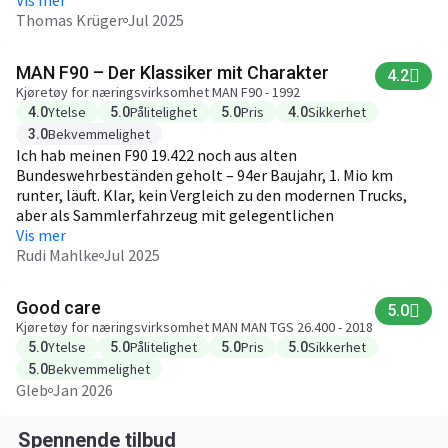
Ersatzteile bekommt man gut auf dem Gebrauchtmarkt. Für
Vis mer
Bauverkehr und kurze Strecken top, aber nix für
Thomas Krüger
Jul 2025
Komfortliebhaber. Bei Schnee merkt man das fehlende ESP
schon. Für den Preis aber okay.
MAN F90 – Der Klassiker mit Charakter
4.2
Kjøretøy for næringsvirksomhet MAN F90 - 1992
Ytelse
Pålitelighet
Pris
Sikkerhet
4.0
5.0
5.0
4.0
Bekvemmelighet
3.0
Ich hab meinen F90 19.422 noch aus alten
Bundeswehrbeständen geholt – 94er Baujahr, 1. Mio km
runter, läuft. Klar, kein Vergleich zu den modernen Trucks,
aber als Sammlerfahrzeug mit gelegentlichen
Transportaufträgen absolut brauchbar. Kupplung und
Vis mer
Getriebe brauchen Gefühl, die Lenkung ist direkt und ehrlich.
Rudi Mahlke
Jul 2025
Kein Komfort, kein Assistenzsystem, aber du spürst noch die
Straße. Für mich der letzte echte LKW – alles danach ist
Good care
5.0
rollender Computer.
Kjøretøy for næringsvirksomhet MAN MAN TGS 26.400 - 2018
Ytelse
Pålitelighet
Pris
Sikkerhet
5.0
5.0
5.0
5.0
Bekvemmelighet
5.0
Gleb
Jan 2026
Spennende tilbud