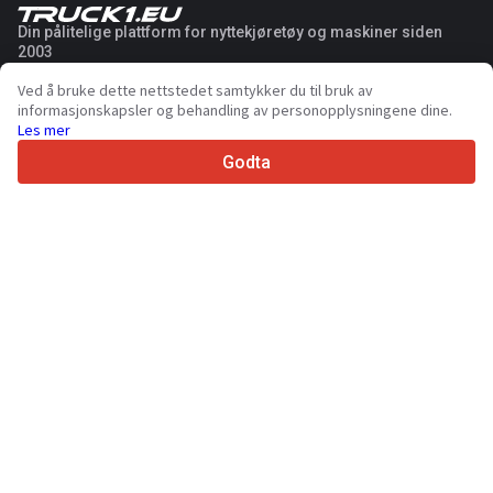
Din pålitelige plattform for nyttekjøretøy og maskiner siden
2003
450K +
Aktive annonser
Ved å bruke dette nettstedet samtykker du til bruk av
70+
Land over hele verden
informasjonskapsler og behandling av personopplysningene dine.
36
Støttede språk
Les mer
Godta
4.7/5
Trustpilot
Til selger
Markedsføringstjenester
Priser for betalte tjenester på nettstedet
Støtte
Til kjøpere
Merkeanmeldelser
Utstillinger