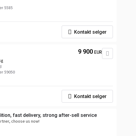
r 5585
Kontakt selger
9 900
EUR
kg
d
r 59050
Kontakt selger
tion, fast delivery, strong after-sell service
artner, choose us now!