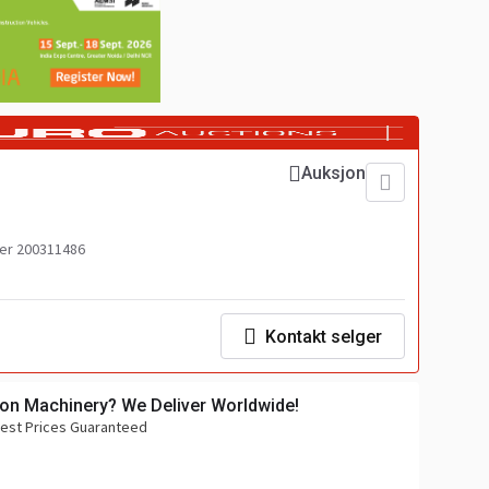
Auksjon
r 200311486
Kontakt selger
ion Machinery? We Deliver Worldwide!
 Best Prices Guaranteed