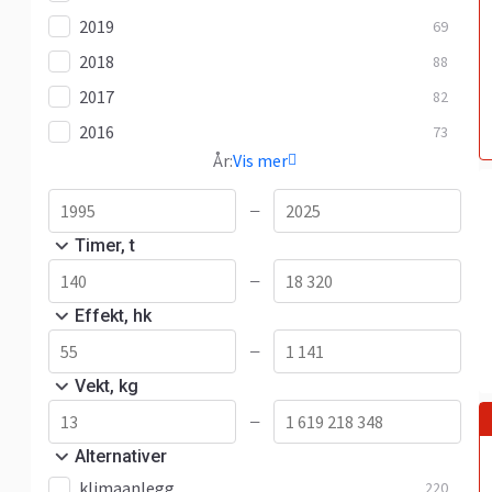
2019
69
2018
88
2017
82
2016
73
År:
Vis mer
—
Timer, t
—
Effekt, hk
—
Vekt, kg
—
Alternativer
klimaanlegg
220