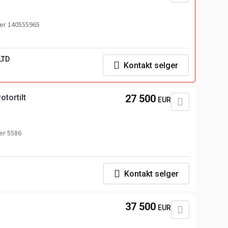
r 140555965
LTD
Kontakt selger
otortilt
27 500
EUR
r 5586
Kontakt selger
37 500
EUR