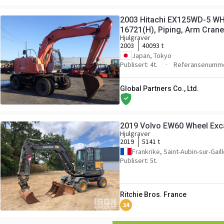
2003 Hitachi EX125WD-5 W
16721(H), Piping, Arm Crane,
Hjulgraver
40,093km
2003
40093 t
Japan, Tokyo
Publisert: 4t.
Referansenumme
Global Partners Co., Ltd.
2019 Volvo EW60 Wheel Exc
Hjulgraver
2019
5141 t
Frankrike, Saint-Aubin-sur-Gail
Publisert: 5t.
Ritchie Bros. France
14