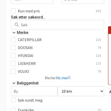
Kun med pris
833
Søk etter søkeord...
Merke
CATERPILLAR
215
DOOSAN
79
HYUNDAI
116
LIEBHERR
173
VOLVO
79
Merke:
Vis mer
Beliggenhet
Søk rundt meg
Frankrike
70