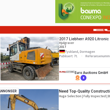
2017 Liebherr A920 Litronic
Hjulgraver
2017
Tyskland, Dormagen
Publisert: 7t.
Referansenumme
Euro Auctions GmbH
8
Need Top-Quality Construct
ANNONSER
Huge Selection | Fully Inspected |