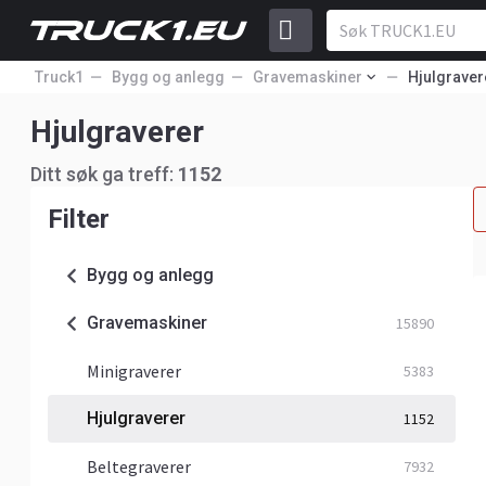
Truck1
Bygg og anlegg
Gravemaskiner
Hjulgraver
Hjulgraverer
Ditt søk ga treff:
1152
Filter
Bygg og anlegg
Gravemaskiner
15890
Minigraverer
5383
Hjulgraverer
1152
Beltegraverer
7932