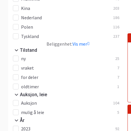
Kina
203
Nederland
186
Polen
116
Tyskland
237
Beliggenhet:
Vis mer
Tilstand
ny
25
vraket
7
for deler
7
oldtimer
1
Auksjon, leie
Auksjon
104
mulig å leie
5
År
2023
92