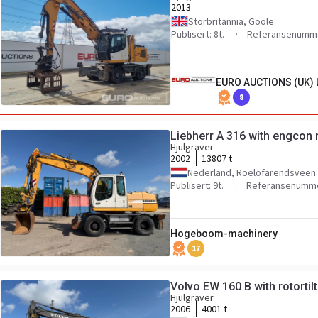
2013
Storbritannia, Goole
Publisert: 8t.
Referansenumme
EURO AUCTIONS (UK) 
8
Liebherr A 316 with engcon r
Hjulgraver
2002
13807 t
Nederland, Roelofarendsveen
Publisert: 9t.
Referansenumme
Hogeboom-machinery
17
Volvo EW 160 B with rotortilt
Hjulgraver
2006
4001 t