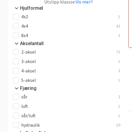
Utslipp klassse:
Vis mer
Hjulformel
4x2
1
4x4
42
8x4
2
Akselantall
2-aksel
72
3-aksel
1
4-aksel
3
5-aksel
1
Fjæring
vår
2
luft
1
vår/luft
1
hydraulik
10