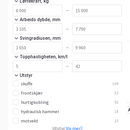
Løftekraft, kg
—
Arbeids dybde, mm
—
Svingradiusen, mm
—
Topphastigheten, km/t
—
Utstyr
skuffe
109
frontskjær
53
hurtigkobling
92
hydraulisk hammer
18
motvekt
23
Utstyr:
Vis mer