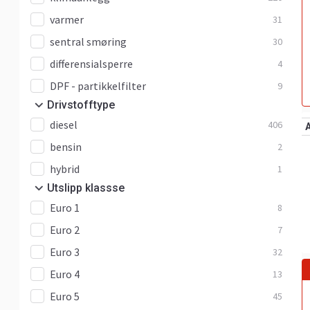
varmer
31
sentral smøring
30
differensialsperre
4
DPF - partikkelfilter
9
Drivstofftype
diesel
406
bensin
2
hybrid
1
Utslipp klassse
Euro 1
8
Euro 2
7
Euro 3
32
Euro 4
13
Euro 5
45