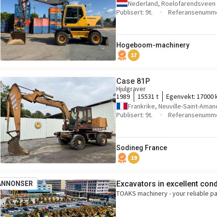
Nederland, Roelofarendsveen
Publisert: 9t.
Referansenumme
Hogeboom-machinery
17
Case 81P
Hjulgraver
1989
15531 t
Egenvekt:
17000 
Frankrike, Neuville-Saint-Aman
Publisert: 9t.
Referansenumme
Sodineg France
19
Excavators in excellent condi
ANNONSER
TOAKS machinery - your reliable p