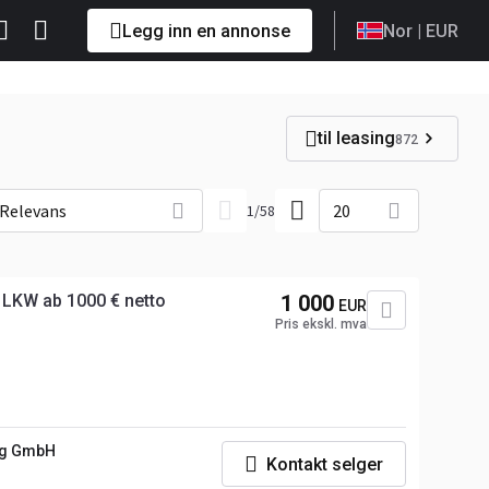
Legg inn en annonse
Nor
| EUR
til leasing
872
Relevans
20
1
/
58
 LKW ab 1000 € netto
1 000
EUR
Pris ekskl. mva
ig GmbH
Kontakt selger