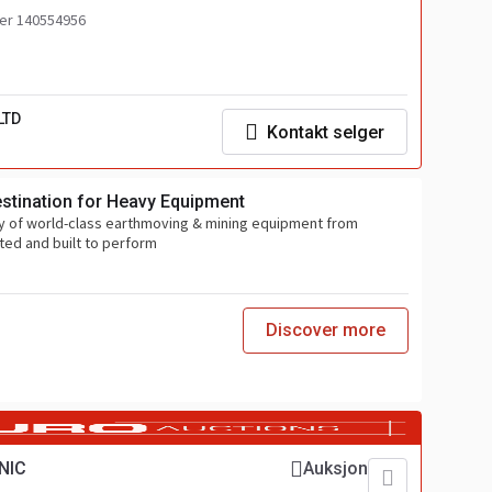
r 140554956
LTD
Kontakt selger
estination for Heavy Equipment
y of world-class earthmoving & mining equipment from
ted and built to perform
Discover more
NIC
Auksjon