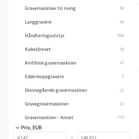
Gravemaskiner til riving
58
Langgravere
90
Håndteringsutstyr
388
Kabeldrevet
30
Amfibisk gravemaskiner
47
Edderkoppgravere
5
Skinnegående gravemaskiner
21
Gruvegravemaskiner
11
Gravemaskiner - Annet
773
Pris, EUR
—