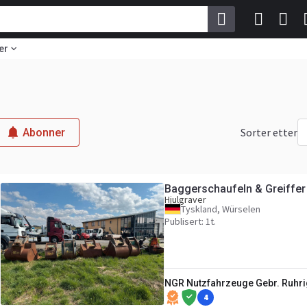
er
Sorter etter
Abonner
Baggerschaufeln & Greiffer
Hjulgraver
Tyskland, Würselen
Publisert: 1t.
NGR Nutzfahrzeuge Gebr. Ruhr
4