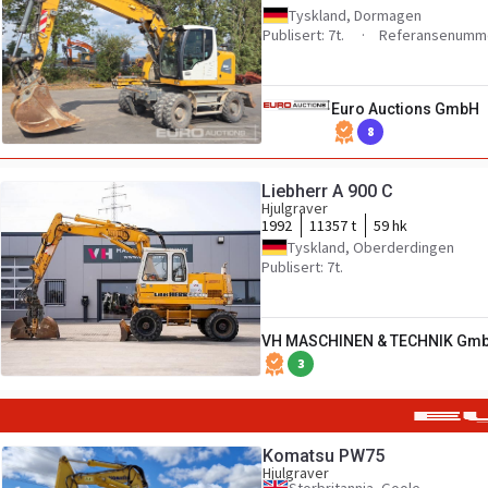
Tyskland, Dormagen
Publisert: 7t.
Referansenumme
Euro Auctions GmbH
8
Liebherr A 900 C
Hjulgraver
1992
11357 t
59 hk
Tyskland, Oberderdingen
Publisert: 7t.
VH MASCHINEN & TECHNIK Gm
3
Komatsu PW75
Hjulgraver