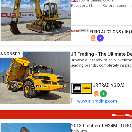
Storbritannia, Goole
Publisert: 8t.
Referansenumme
EURO AUCTIONS (UK) 
8
JR Trading - The Ultimate D
ANNONSER
Browse our ready-to-ship inventor
leading brands, completely inspec
JR TRADING B.V.
3
www.jr-trading.com
2013 Liebherr LH24M LITRO
Hjulgraver