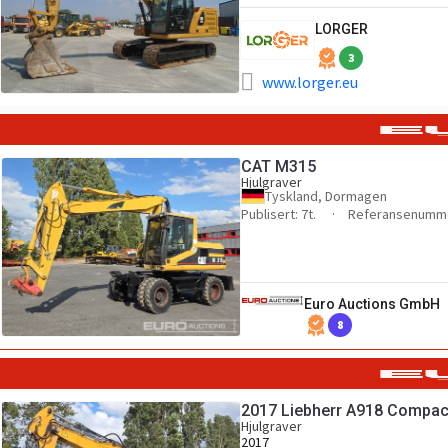
LORGER
3
www.lorger.eu
CAT M315
Hjulgraver
Tyskland, Dormagen
Publisert: 7t.
Referansenumme
Euro Auctions GmbH
8
2017 Liebherr A918 Compact
Hjulgraver
2017