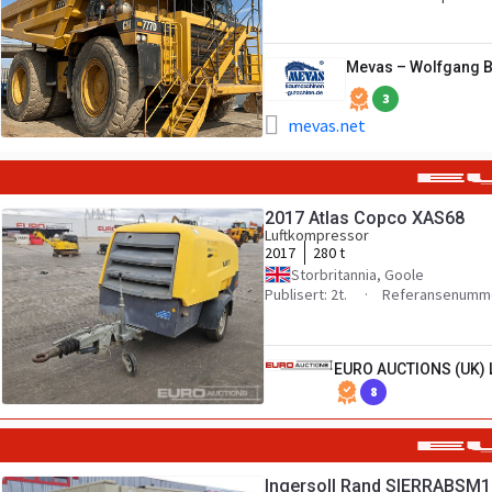
Mevas – Wolfgang 
3
mevas.net
2017 Atlas Copco XAS68
Luftkompressor
2017
280 t
Storbritannia, Goole
Publisert: 2t.
Referansenumme
EURO AUCTIONS (UK) 
8
Ingersoll Rand SIERRABSM1