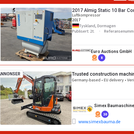
2017 Almig Static 10 Bar C
Luftkompressor
2017
Tyskland, Dormagen
Publisert: 2t.
Referansenumme
Euro Auctions GmbH
8
Trusted construction machin
ANNONSER
Germany-based • EU delivery • Veri
Simex Baumaschin
10
www.simexbauma.de