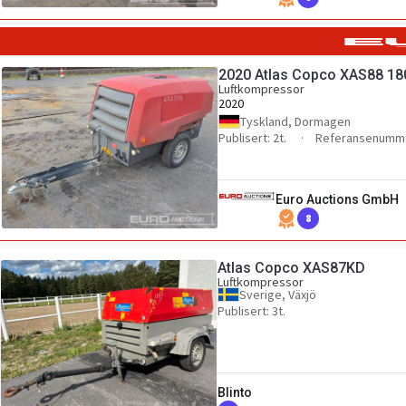
2020 Atlas Copco XAS88 1
Luftkompressor
2020
Tyskland, Dormagen
Publisert: 2t.
Referansenumme
Euro Auctions GmbH
8
Atlas Copco XAS87KD
Luftkompressor
Sverige, Växjö
Publisert: 3t.
Blinto