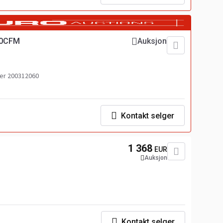
80CFM
Auksjon
r 200312060
Kontakt selger
1 368
EUR
Auksjon
Kontakt selger