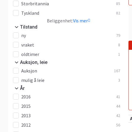
Storbritannia
85
Tyskland
82
Beliggenhet:
Vis mer
Tilstand
ny
79
vraket
8
oldtimer
1
Auksjon, leie
Auksjon
167
mulig å leie
3
År
2016
41
2015
44
2013
42
2012
56