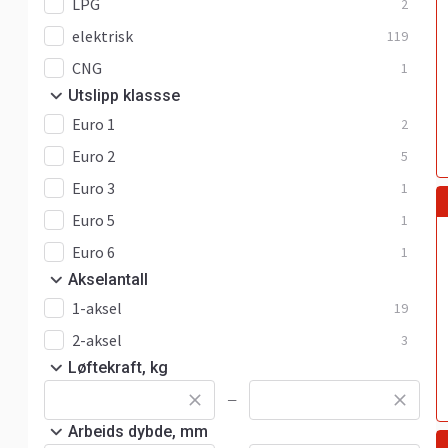
LPG
2
elektrisk
119
CNG
1
Utslipp klassse
Euro 1
2
Euro 2
5
Euro 3
1
Euro 5
1
Euro 6
1
Akselantall
1-aksel
19
2-aksel
3
Løftekraft, kg
—
Arbeids dybde, mm