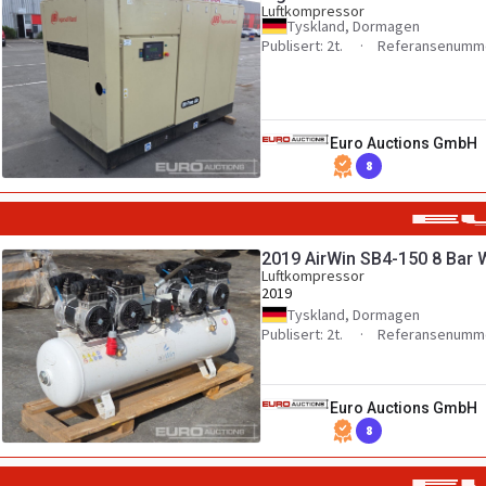
Luftkompressor
Tyskland, Dormagen
Publisert: 2t.
Referansenumme
Euro Auctions GmbH
8
2019 AirWin SB4-150 8 Bar
Luftkompressor
2019
Tyskland, Dormagen
Publisert: 2t.
Referansenumme
Euro Auctions GmbH
8