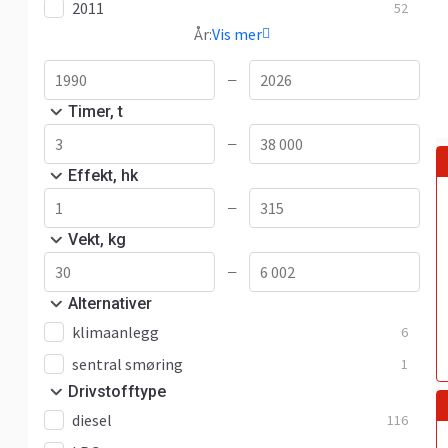
2011
52
År:
Vis mer
—
Timer, t
—
Effekt, hk
—
Vekt, kg
—
Alternativer
klimaanlegg
6
sentral smøring
1
Drivstofftype
diesel
116