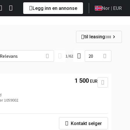
Legg inn en annonse
Nor
| EUR
til leasing
388
Relevans
20
1
/
62
1 500
EUR
d
r 1059002
Kontakt selger