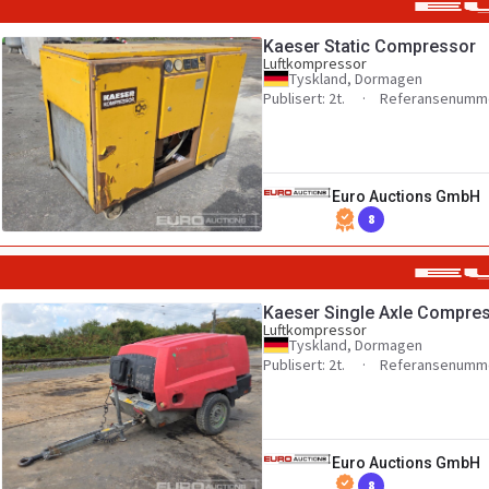
Kaeser Static Compressor
Luftkompressor
Tyskland, Dormagen
Publisert: 2t.
Referansenumme
Euro Auctions GmbH
8
Kaeser Single Axle Compre
Luftkompressor
Tyskland, Dormagen
Publisert: 2t.
Referansenumme
Euro Auctions GmbH
8