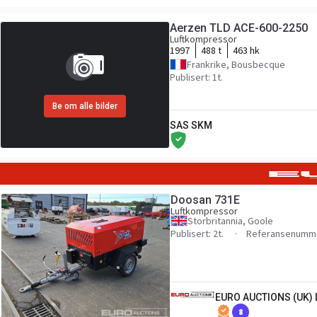
Aerzen TLD ACE-600-2250
Luftkompressor
1997
488 t
463 hk
Frankrike, Bousbecque
Publisert: 1t.
Be om alle bilder
SAS SKM
Doosan 731E
Luftkompressor
Storbritannia, Goole
Publisert: 2t.
Referansenumme
EURO AUCTIONS (UK) 
8