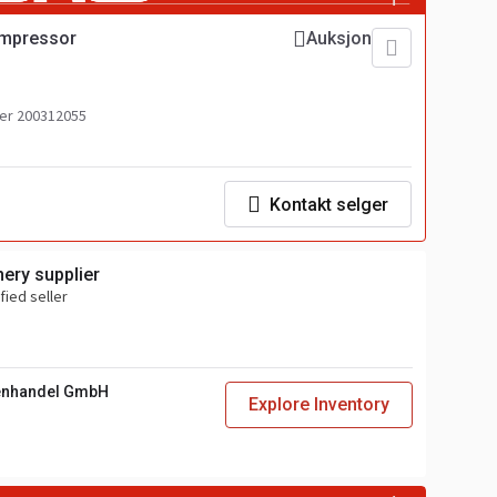
ompressor
Auksjon
r 200312055
Kontakt selger
ery supplier
fied seller
enhandel GmbH
Explore Inventory