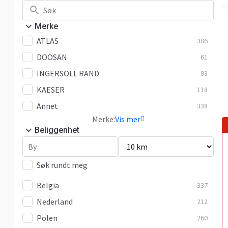
Merke
ATLAS
306
DOOSAN
61
INGERSOLL RAND
93
KAESER
118
Annet
338
Merke:
Vis mer
Beliggenhet
Søk rundt meg
Belgia
337
Nederland
212
Polen
260