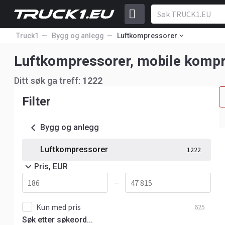
Truck1
Bygg og anlegg
Luftkompressorer
Luftkompressorer, mobile komp
Ditt søk ga treff:
1222
Filter
Bygg og anlegg
Luftkompressorer
1222
Pris, EUR
—
Kun med pris
625
Søk etter søkeord...