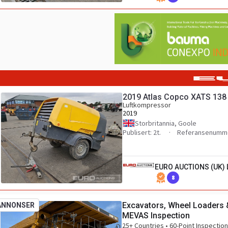
2019 Atlas Copco XATS 138
Luftkompressor
2019
Storbritannia, Goole
Publisert: 2t.
Referansenumme
EURO AUCTIONS (UK) 
8
Excavators, Wheel Loaders 
ANNONSER
MEVAS Inspection
25+ Countries • 60-Point Inspectio