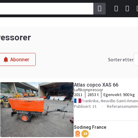
ressorer
Sorter etter
Abonner
Atlas copco XAS 66
Luftkompressor
2011
2853 t
Egenvekt:
900 kg
Frankrike, Neuville-Saint-Aman
Publisert: 1t.
Referansenumme
Sodineg France
19