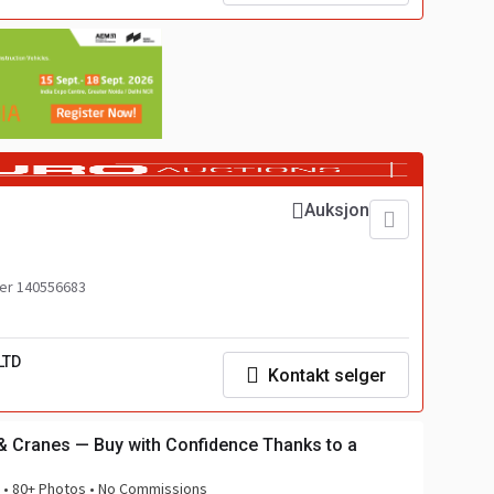
Auksjon
r 140556683
LTD
Kontakt selger
& Cranes — Buy with Confidence Thanks to a
n • 80+ Photos • No Commissions