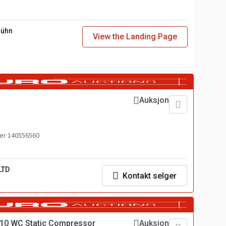
Bühn
View the Landing Page
Auksjon
r 140556560
LTD
Kontakt selger
10 WC Static Compressor
Auksjon