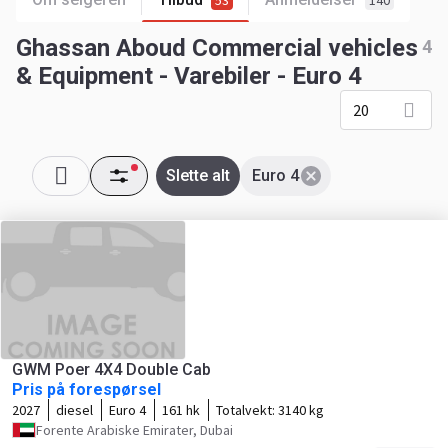
53
140
Ghassan Aboud Commercial vehicles
4
& Equipment - Varebiler - Euro 4
20
Slette alt
Euro 4
GWM Poer 4X4 Double Cab
Pris på forespørsel
2027
diesel
Euro 4
161 hk
Totalvekt:
3140 kg
Forente Arabiske Emirater, Dubai