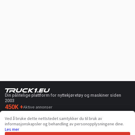
Din pålitelige plattform for nyttekjøretøy og maskiner siden
2003
450K +
Aktive annonser
70+
Land over hele verden
Ved å bruke dette nettstedet samtykker du til bruk av
36
Støttede språk
informasjonskapsler og behandling av personopplysningene dine.
Les mer
4.7/5