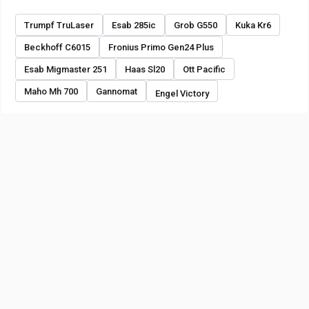
Trumpf TruLaser
Esab 285ic
Grob G550
Kuka Kr6
Beckhoff C6015
Fronius Primo Gen24 Plus
Esab Migmaster 251
Haas Sl20
Ott Pacific
Maho Mh 700
Gannomat
Engel Victory