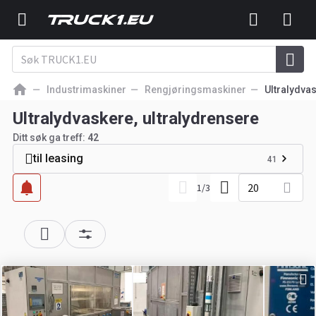
Industrimaskiner
Rengjøringsmaskiner
Ultralydva
Ultralydvaskere, ultralydrensere
Ditt søk ga treff:
42
til leasing
41
20
1
/
3