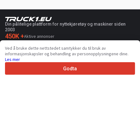
Din pålitelige plattform for nyttekjøretøy og maskiner siden
2003
450K +
Aktive annonser
70+
Land over hele verden
Ved å bruke dette nettstedet samtykker du til bruk av
36
Støttede språk
informasjonskapsler og behandling av personopplysningene dine.
Les mer
4.7/5
Trustpilot
Godta
Til selger
Markedsføringstjenester
Priser for betalte tjenester på nettstedet
Støtte
Til kjøpere
Merkeanmeldelser