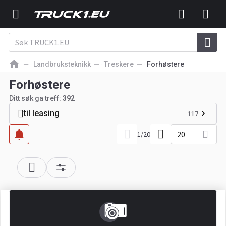
Landbruksteknikk
Treskere
Forhøstere
Forhøstere
Ditt søk ga treff:
392
til leasing
117
20
1
/
20