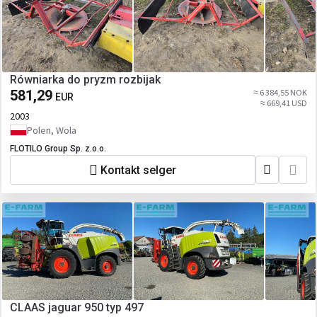
Równiarka do pryzm rozbijak
581,29
≈ 6 384,55 NOK
EUR
≈ 669,41 USD
2003
Polen, Wola
FLOTILO Group Sp. z.o.o.
Kontakt selger
CLAAS jaguar 950 typ 497