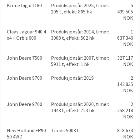
Krone big x 1180
produksjonsår: 2025, timer:
5
295 t, effekt: 865 hk
439 505
NOK
Claas Jaguar 940 4
produksjonsår: 2014, timer:
1
x4 + Orbis 600
3008 t, effekt: 502 hk
637 346
NOK
John Deere 7500
produksjonsår: 2007, timer:
327 117
5911 t, effekt: 1 hk
NOK
John Deere 9700
produksjonsår: 2019
2
142 835
NOK
John Deere 9700
produksjonsår: 2020, timer:
2
1443 t, effekt: 723 hk
258 218
NOK
New Holland FR90
timer: 5003 t
818 673
50 4WD
NOK