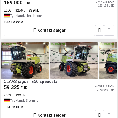
159 000
≈ 1 747 235 NOK
EUR
≈ 183 196 USD
2016
3256 t
339 hk
Tyskland, Heilsbronn
E-FARM COM
Kontakt selger
CLAAS jaguar 850 speedstar
59 325
≈ 651 916 NOK
EUR
≈ 68 353 USD
2002
290 hk
Tyskland, Sierning
E-FARM COM
Kontakt selger