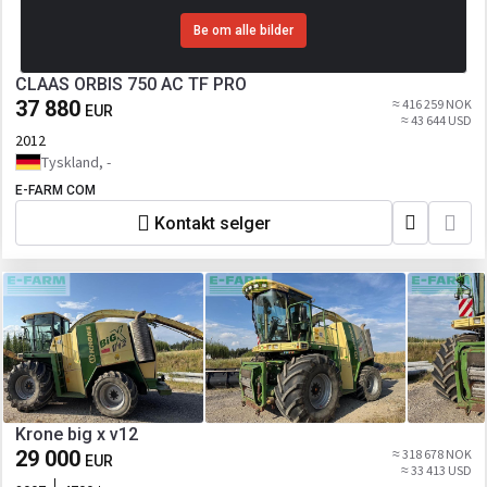
Be om alle bilder
CLAAS ORBIS 750 AC TF PRO
37 880
≈ 416 259 NOK
EUR
≈ 43 644 USD
2012
Tyskland, -
E-FARM COM
Kontakt selger
Krone big x v12
29 000
≈ 318 678 NOK
EUR
≈ 33 413 USD