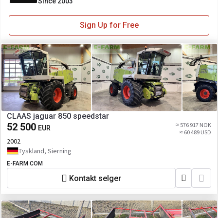
Since 2003
Sign Up for Free
CLAAS jaguar 850 speedstar
52 500
≈ 576 917 NOK
EUR
≈ 60 489 USD
2002
Tyskland, Sierning
E-FARM COM
Kontakt selger