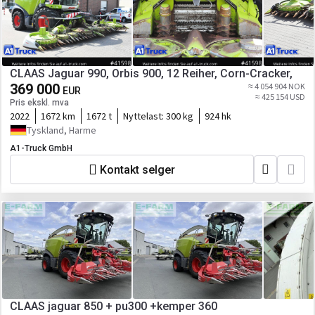
CLAAS Jaguar 990, Orbis 900, 12 Reiher, Corn-Cracker,
369 000
≈ 4 054 904 NOK
EUR
≈ 425 154 USD
Pris ekskl. mva
2022
1672 km
1672 t
Nyttelast:
300 kg
924 hk
Tyskland, Harme
A1-Truck GmbH
Kontakt selger
CLAAS jaguar 850 + pu300 +kemper 360