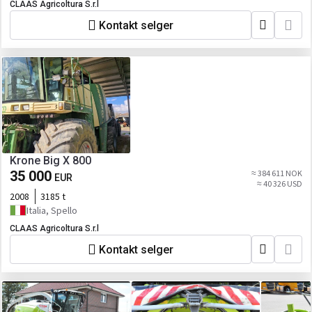
CLAAS Agricoltura S.r.l
Kontakt selger
Krone Big X 800
35 000
≈ 384 611 NOK
EUR
≈ 40 326 USD
2008
3185 t
Italia, Spello
CLAAS Agricoltura S.r.l
Kontakt selger