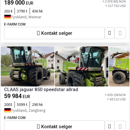
189 000
≈ 2 076 902 NOK
EUR
≈ 217 762 USD
2014
3790 t
436 hk
Tyskland, Weimar
E-FARM COM
Kontakt selger
CLAAS jaguar 850 speedstar allrad
59 984
≈ 659 158 NOK
EUR
≈ 69 112 USD
2003
5099 t
290 hk
Tyskland, Zangberg
E-FARM COM
Kontakt selger