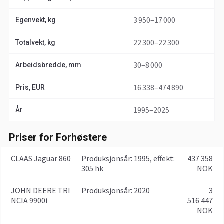
3 950–17 000
Egenvekt, kg
22 300–22 300
Totalvekt, kg
30–8 000
Arbeidsbredde, mm
16 338–474 890
Pris, EUR
1995–2025
År
Priser for Forhøstere
CLAAS Jaguar 860
produksjonsår: 1995, effekt:
437 358
305 hk
NOK
JOHN DEERE TRI
produksjonsår: 2020
3
NCIA 9900i
516 447
NOK