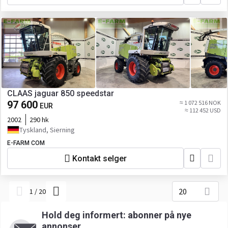
CLAAS jaguar 850 speedstar
97 600
≈ 1 072 516 NOK
EUR
≈ 112 452 USD
2002
290 hk
Tyskland, Sierning
E-FARM COM
Kontakt selger
20
1
/
20
Hold deg informert: abonner på nye
annonser