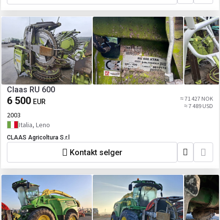
Claas RU 600
6 500
≈ 71 427 NOK
EUR
≈ 7 489 USD
2003
Italia, Leno
CLAAS Agricoltura S.r.l
Kontakt selger