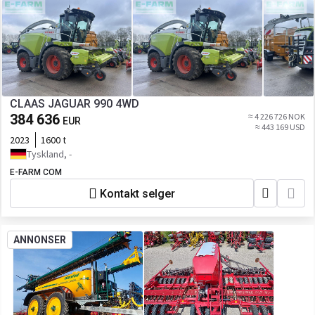
CLAAS JAGUAR 990 4WD
384 636
≈ 4 226 726 NOK
EUR
≈ 443 169 USD
2023
1600 t
Tyskland, -
E-FARM COM
Kontakt selger
ANNONSER