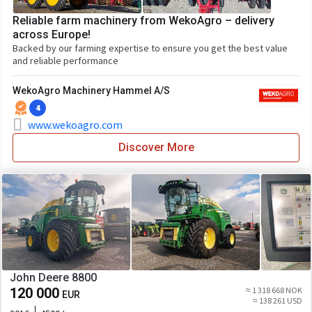
Reliable farm machinery from WekoAgro – delivery
across Europe!
Backed by our farming expertise to ensure you get the best value
and reliable performance
WekoAgro Machinery Hammel A/S
4
www.wekoagro.com
Discover More
John Deere 8800
120 000
≈ 1 318 668 NOK
EUR
≈ 138 261 USD