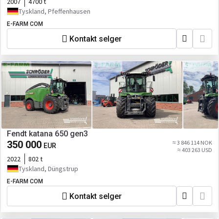
2007
4700 t
Tyskland, Pfeffenhausen
E-FARM COM
Kontakt selger
Fendt katana 650 gen3
350 000
≈ 3 846 114 NOK
EUR
≈ 403 263 USD
2022
802 t
Tyskland, Düngstrup
E-FARM COM
Kontakt selger