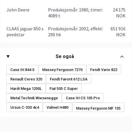
John Deere
produksjonsår: 1980, timer:
24 175
4089 t
NOK
CLAAS jaguar 850 s
produksjonsår: 2002, effekt:
651 916
peedstar
290 hk
NOK
Se også
Case IH 844 S
Massey Ferguson 7270
Fendt Vario 822
Renault Ceres 320
Fendt Favorit 612 LSA
Hardi Mega 1200L
Fiat 505 C Super
Metal Technik Wiesenegge
Case IH CS 105 Pro
Ursus C-330 4x4
Valmet H480
Massey Ferguson MF 135