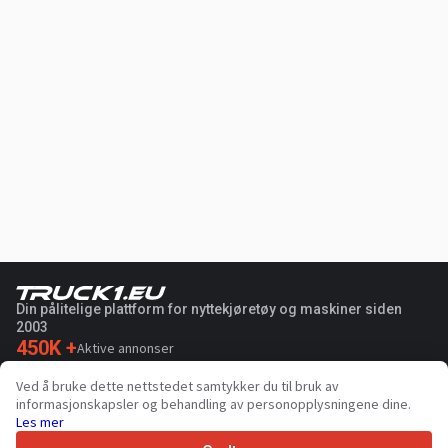
Din pålitelige plattform for nyttekjøretøy og maskiner siden
2003
450K +
Aktive annonser
70+
Land over hele verden
Ved å bruke dette nettstedet samtykker du til bruk av
36
Støttede språk
informasjonskapsler og behandling av personopplysningene dine.
Les mer
4.7/5