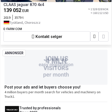
CLAAS jaguar 870 4x4
139 052
≈ 1 528 028 NOK
EUR
≈ 160 212 USD
2019
3579 t
Tyskland, Choroszcz
E-FARM COM
Kontakt selger
ANNONSER
Post your ads and let buyers choose you!
4 million buyers per month search for vehicles and machinery on
Truck1.
Trusted by professionals