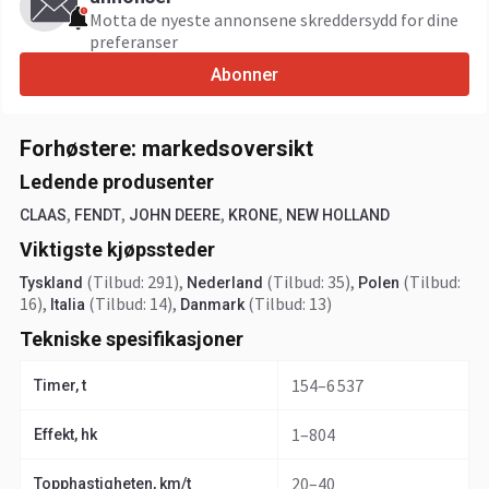
Motta de nyeste annonsene skreddersydd for dine
preferanser
Abonner
Forhøstere: markedsoversikt
Ledende produsenter
,
,
,
,
CLAAS
FENDT
JOHN DEERE
KRONE
NEW HOLLAND
Viktigste kjøpssteder
(Tilbud: 291)
,
(Tilbud: 35)
,
(Tilbud:
Tyskland
Nederland
Polen
16)
,
(Tilbud: 14)
,
(Tilbud: 13)
Italia
Danmark
Tekniske spesifikasjoner
154–6 537
Timer, t
1–804
Effekt, hk
20–40
Topphastigheten, km/t