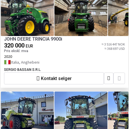
JOHN DEERE TRINCIA 9900i
320 000
≈ 3 516 447 NOK
EUR
≈ 368 697 USD
Pris ekskl. mva
2020
Italia, Anghebeni
SERGIO BASSAN S.R.L.
Kontakt selger