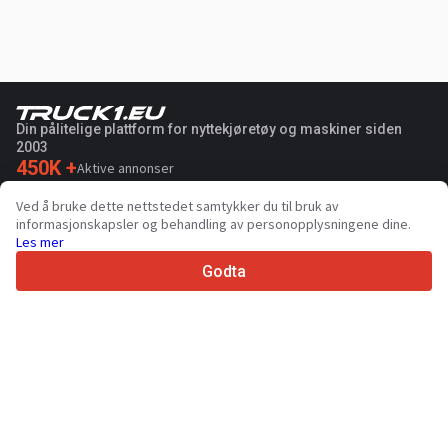
Din pålitelige plattform for nyttekjøretøy og maskiner siden
2003
450K +
Aktive annonser
70+
Land over hele verden
Ved å bruke dette nettstedet samtykker du til bruk av
36
Støttede språk
informasjonskapsler og behandling av personopplysningene dine.
Les mer
4.7/5
Trustpilot
Godta
Til selger
Markedsføringstjenester
Priser for betalte tjenester på nettstedet
Støtte