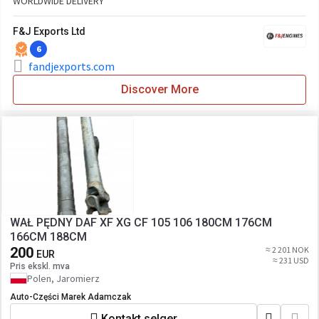
WORLDWIDE DELIVERY
F&J Exports Ltd
6
fandjexports.com
Discover More
WAŁ PĘDNY DAF XF XG CF 105 106 180CM 176CM
166CM 188CM
200
≈ 2 201 NOK
EUR
≈ 231 USD
Pris ekskl. mva
Polen, Jaromierz
Auto-Części Marek Adamczak
Kontakt selger