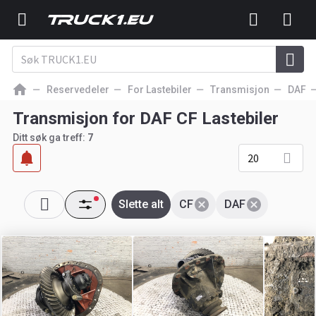
Reservedeler
For Lastebiler
Transmisjon
DAF
Transmisjon for DAF CF Lastebiler
Ditt søk ga treff:
7
20
Slette alt
CF
DAF