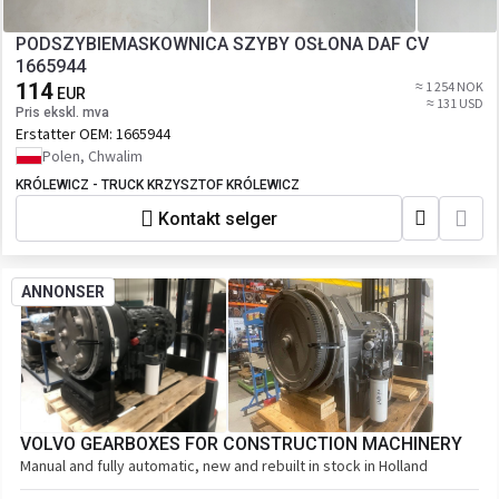
PODSZYBIEMASKOWNICA SZYBY OSŁONA DAF CV
1665944
114
≈ 1 254 NOK
EUR
≈ 131 USD
Pris ekskl. mva
Erstatter OEM:
1665944
Polen, Chwalim
KRÓLEWICZ - TRUCK KRZYSZTOF KRÓLEWICZ
Kontakt selger
ANNONSER
VOLVO GEARBOXES FOR CONSTRUCTION MACHINERY
Manual and fully automatic, new and rebuilt in stock in Holland