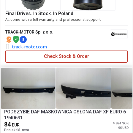
Final Drives. In Stock. In Poland.
All come with a full warranty and professional support
TRACK-MOTOR Sp. z o.o.
5
track-motor.com
Check Stock & Order
PODSZYBIE DAF MASKOWNICA OSŁONA DAF XF EURO 6
1940691
84
≈ 924 NOK
EUR
≈ 96 USD
Pris ekskl. mva