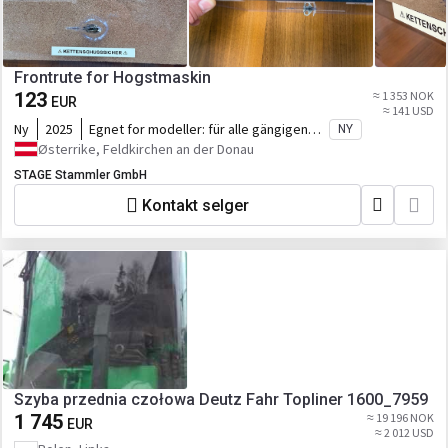
Frontrute for Hogstmaskin
123
≈ 1 353 NOK
EUR
≈ 141 USD
Ny
2025
Egnet for modeller:
für alle gängigen
NY
Modelle und Hersteller
Østerrike, Feldkirchen an der Donau
STAGE Stammler GmbH
Kontakt selger
Szyba przednia czołowa Deutz Fahr Topliner 1600_7959
1 745
≈ 19 196 NOK
EUR
≈ 2 012 USD