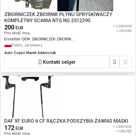
ZBIORNICZEK ZBIORNIK PŁYNU SPRYSKIWACZY
KOMPLETNY SCANIA NTG NG 2512290
200
≈ 2 200 NOK
EUR
≈ 230 USD
Pris ekskl. mva
Erstatter OEM:
ZBIORNICZEK ZBIORNIK
PŁYNU SPRYSKIWACZY SCANIA NTG NG
Polen, Jaromierz
2512290
Auto-Części Marek Adamczak
Kontakt selger
DAF XF EURO 6 CF RĄCZKA PODSZYBIA ZAWIAS MASKI
172
≈ 1 892 NOK
EUR
≈ 198 USD
Pris ekskl. mva