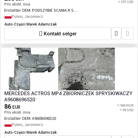
≈ 297 USD
Pris ekskl. mva
Erstatter OEM:
PODSZYBIE SCANIA R S
NGD NG RĄCZKA PODSZYBIA 2276773
Polen, Jaromierz
KOMPLET
Auto-Części Marek Adamczak
Kontakt selger
MERCEDES ACTROS MP4 ZBIORNICZEK SPRYSKIWACZY
A9608696520
86
≈ 946 NOK
EUR
≈ 99 USD
Pris ekskl. mva
Erstatter OEM:
A9608696520
Polen, Jaromierz
Auto-Części Marek Adamczak