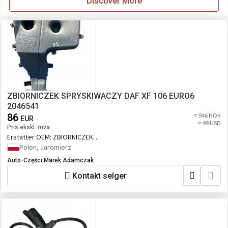
Discover More
ZBIORNICZEK SPRYSKIWACZY DAF XF 106 EURO6
2046541
86
≈ 946 NOK
EUR
≈ 99 USD
Pris ekskl. mva
Erstatter OEM:
ZBIORNICZEK
SPRYSKIWACZY DAF XF 106 EURO6
Polen, Jaromierz
2046541
Auto-Części Marek Adamczak
Kontakt selger