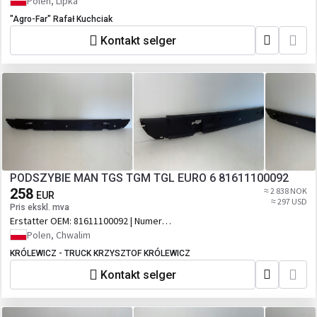
Polen, Lipka
"Agro-Far" Rafał Kuchciak
Kontakt selger
PODSZYBIE MAN TGS TGM TGL EURO 6 81611100092
258
≈ 2 838 NOK
EUR
≈ 297 USD
Pris ekskl. mva
Erstatter OEM:
81611100092 | Numer
katalogowy oryginału: 81611100092,
Polen, Chwalim
81611106084, 81611100093,
KRÓLEWICZ - TRUCK KRZYSZTOF KRÓLEWICZ
816111060850
Kontakt selger