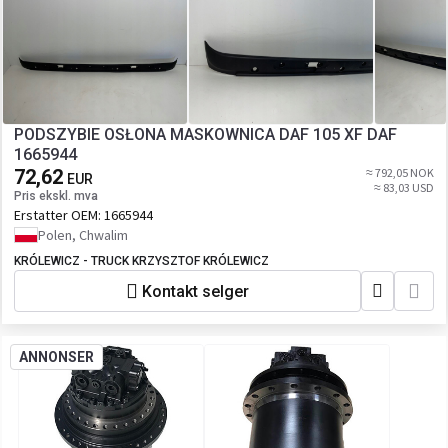
PODSZYBIE OSŁONA MASKOWNICA DAF 105 XF DAF
1665944
72,62
≈ 792,05 NOK
EUR
≈ 83,03 USD
Pris ekskl. mva
Erstatter OEM:
1665944
Polen, Chwalim
KRÓLEWICZ - TRUCK KRZYSZTOF KRÓLEWICZ
Kontakt selger
ANNONSER