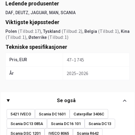
Ledende produsenter
,
,
,
,
DAF
DEUTZ
JAGUAR
MAN
SCANIA
Viktigste kjøpssteder
(Tilbud: 17)
,
(Tilbud: 2)
,
(Tilbud: 1)
,
Polen
Tyskland
Belgia
Kina
(Tilbud: 1)
,
(Tilbud: 1)
Østerrike
Tekniske spesifikasjoner
47–1 745
Pris, EUR
2025–2026
År
Se også
5421 IVECO
Scania DC1601
Caterpillar 3406C
Scania DC13 085A
Scania DC16 101
Scania DC13
Scania DSC 1201
IVECO 8065
Scania R642