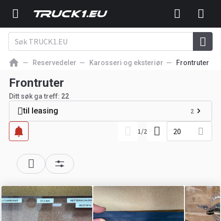
Reservedeler
Karosseri og eksteriør
Frontruter
Frontruter
Ditt søk ga treff:
22
til leasing
2
20
1
/
2