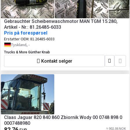
Gebrauchter Scheibenwaschmotor MAN TGM 15.280,
Artikel - Nr.: 81.26485-6033
Pris på forespørsel
Erstatter OEM:
81.26485-6033
Tyskland, -
Trucks & More Günther Knab
Kontakt selger
Claas Jaguar 820 840 860 Zbiornik Wody 00 0748 898 0
0007488980
82,76
≈ 902,06 NOK