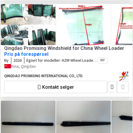
Qingdao Promising Windshield for China Wheel Loader
Pris på forespørsel
Ny
2026
Egnet for modeller:
HZM Wheel Loader,
NY
WOLF Wheel Loader, EVERUN Wheel
Kina, Qingdao
Loader, HYTEC Wheel Loader, HERACLES
Wheel Loader, SOCMA Wheel Loader,
QINGDAO PROMISING INTERNATIONAL CO., LTD.
CASER Wheel Loader, TRANER Wheel
Kontakt selger
Loader, KINGWAY Wheel Loader, FLAND
Wheel Loader, BLANCHE Wheel Loader,
MACHPRO Skid Steer Loader, ALT Wheel
Loader