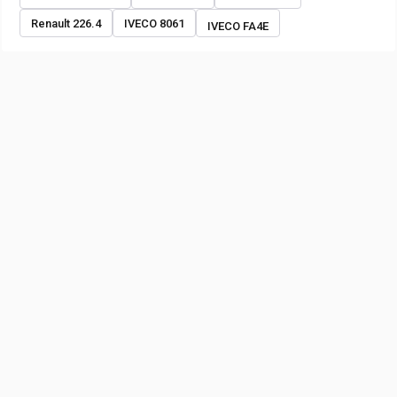
Renault 226.4
IVECO 8061
IVECO FA4E