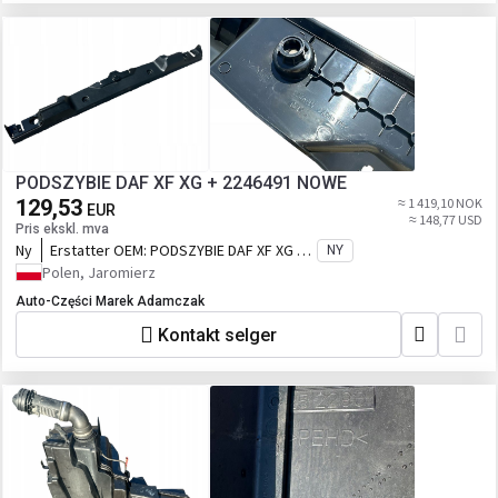
PODSZYBIE DAF XF XG + 2246491 NOWE
129,53
≈ 1 419,10 NOK
EUR
≈ 148,77 USD
Pris ekskl. mva
Ny
Erstatter OEM:
PODSZYBIE DAF XF XG +
NY
2246491 NOWE
Polen, Jaromierz
Auto-Części Marek Adamczak
Kontakt selger