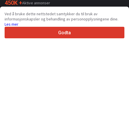
450K +
Aktive annonser
70+
Land over hele verden
Ved å bruke dette nettstedet samtykker du til bruk av
36
Støttede språk
informasjonskapsler og behandling av personopplysningene dine.
Les mer
4.7/5
Trustpilot
Godta
Til selger
Markedsføringstjenester
Priser for betalte tjenester på nettstedet
Støtte
Til kjøpere
Merkeanmeldelser
Utstillinger
Leasing
Informasjon