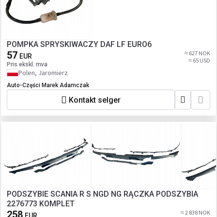
POMPKA SPRYSKIWACZY DAF LF EURO6
57
≈ 627 NOK
EUR
≈ 65 USD
Pris ekskl. mva
Polen, Jaromierz
Auto-Części Marek Adamczak
Kontakt selger
PODSZYBIE SCANIA R S NGD NG RĄCZKA PODSZYBIA
2276773 KOMPLET
258
≈ 2 838 NOK
EUR