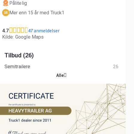
Pålitelig
Mer enn 15 år med Truck1
15
47 anmeldelser
4.7
Kilde: Google Maps
Tilbud (26)
Semitrailere
26
Alle