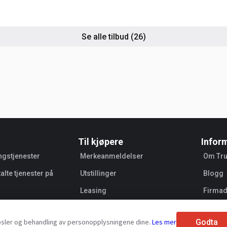
Se alle tilbud
(26)
Til kjøpere
Infor
ngstjenester
Merkeanmeldelser
Om Tr
talte tjenester på
Utstillinger
Blogg
Leasing
Firmad
Selger
Godta
apsler og behandling av personopplysningene dine.
Les mer