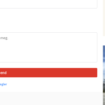
Send
egler