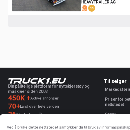
HEAVYTRAILER AG
15
Til selger
Din pålitelige plattform for nyttekjøretøy og
Markedsføri
maskiner siden 2003
450K +
Aktive annonser
Priser for be
70+
nettstedet
Land over hele verden
36
Støttede språk
Støtte
4.7/5
Ved å bruke dette nettstedet samtykker du til bruk av informasjonsk