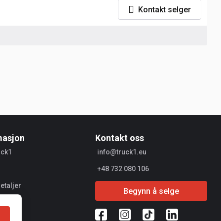
Kontakt selger
masjon
Kontakt oss
uck1
info@truck1.eu
+48 732 080 106
etaljer
Begynn å selge