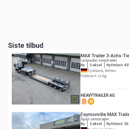
Siste tilbud
MAX Trailer 3-Achs-Ti
Lavloader semitrailer
Ny
3-aksel
Nyttelast:
43
Tyskland, Witten
Publisert: 11dg.
HEAVYTRAILER AG
15
Faymonville MAX Trail
Åpen semitrailer
Ny
3-aksel
Nyttelast:
36