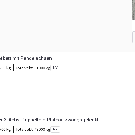
efbett mit Pendelachsen
500 kg
Totalvekt:
61000 kg
NY
er 3-Achs-Doppeltele-Plateau zwangsgelenkt
700 kg
Totalvekt:
48000 kg
NY