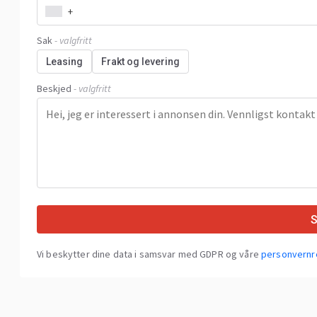
+
Sak
- valgfritt
Leasing
Frakt og levering
Beskjed
- valgfritt
Vi beskytter dine data i samsvar med GDPR og våre
personvernr