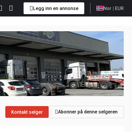
Legg inn en annonse
Nor
| EUR
Abonner på denne selgeren
Kontakt selger