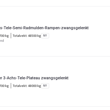
hs-Tele-Semi-Radmulden-Rampen-zwangsgelenkt
700 kg
Totalvekt:
48500 kg
NY
und
er 3-Achs-Tele-Plateau zwangsgelenkt
700 kg
Totalvekt:
48000 kg
NY