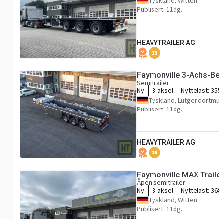
Tyskland, Witten
Publisert: 11dg.
HEAVYTRAILER AG
15
Faymonville 3-Achs-B
Semitrailer
Ny
3-aksel
Nyttelast:
35
Tyskland, Lütgendortm
Publisert: 11dg.
HEAVYTRAILER AG
15
Faymonville MAX Trail
Åpen semitrailer
Ny
3-aksel
Nyttelast:
36
Tyskland, Witten
Publisert: 11dg.