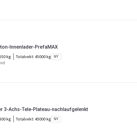
eton-Innenlader-PrefaMAX
550 kg
Totalvekt:
45000 kg
NY
und
er 3-Achs-Tele-Plateau-nachlaufgelenkt
800 kg
Totalvekt:
45000 kg
NY