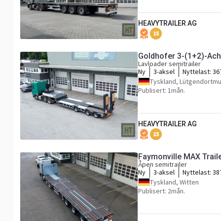
HEAVYTRAILER AG
15
Goldhofer 3-(1+2)-Ac
Lavloader semitrailer
Ny
3-aksel
Nyttelast:
36
Tyskland, Lütgendortm
Publisert: 1mån.
HEAVYTRAILER AG
15
Faymonville MAX Trail
Åpen semitrailer
Ny
3-aksel
Nyttelast:
38
Tyskland, Witten
Publisert: 2mån.