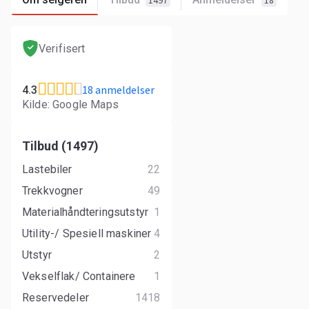
1497
18
Verifisert
18 anmeldelser
4.3
Kilde: Google Maps
Tilbud (1497)
Lastebiler
22
Trekkvogner
49
Materialhåndteringsutstyr
1
Utility-/ Spesiell maskiner
4
Utstyr
2
Vekselflak/ Containere
1
Reservedeler
1418