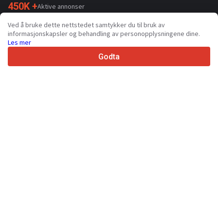
450K +
Aktive annonser
70+
Land over hele verden
Ved å bruke dette nettstedet samtykker du til bruk av
36
Støttede språk
informasjonskapsler og behandling av personopplysningene dine.
Les mer
4.7/5
Trustpilot
Godta
Til selger
Markedsføringstjenester
Priser for betalte tjenester på nettstedet
Støtte
Til kjøpere
Merkeanmeldelser
Utstillinger
Leasing